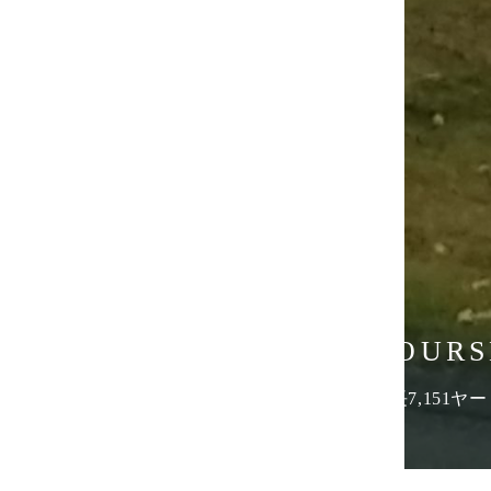
COURS
全長7,151
ス